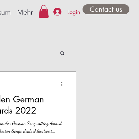
Contact us
Login
sum
Mehr
 den German
ards 2022
chon den German Songwriting Award.
besten Songs deutschlandweit...