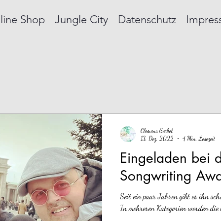
line Shop
Jungle City
Datenschutz
Impres
Clemens Gockel
13. Dez. 2022
4 Min. Lesezeit
Eingeladen bei
Songwriting Aw
Seit ein paar Jahren gibt es ihn s
In mehreren Kategorien werden die 