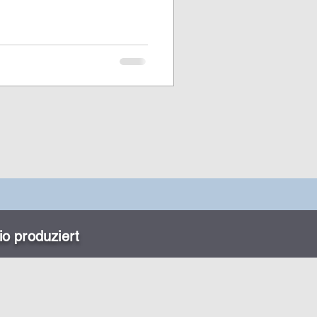
io
produziert