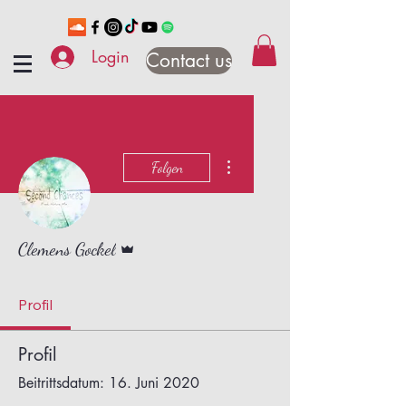
Login
Contact us
Weitere Optionen
Folgen
Administrator
Clemens Gockel
Profil
Profil
Beitrittsdatum: 16. Juni 2020